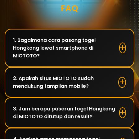
FAQ
1. Bagaimana cara pasang togel
Hongkong lewat smartphone di
MIOTOTO?
Cara memasang sangat mudah. Anda hanya
2. Apakah situs MIOTOTO sudah
perlu membuka situs resmi MIOTOTO melalui
mendukung tampilan mobile?
browser di smartphone Anda, masuk ke akun
Anda, pilih pasaran Hongkong, masukkan
Ya, MIOTOTO sudah sepenuhnya dioptimalkan
3. Jam berapa pasaran togel Hongkong
angka taruhan yang Anda inginkan, lalu klik
untuk perangkat mobile. Tampilan website
di MIOTOTO ditutup dan result?
pasang.
otomatis menyesuaikan layar smartphone
Anda (responsive), sehingga navigasi,
Jadwal penutupan dan result resmi pasaran